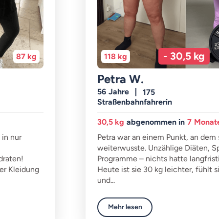
-
30,5 kg
118 kg
87,5 kg
Petra W.
56
Jahre
175
Straßenbahnfahrerin
30,5 kg
abgenommen in
7
Monaten
Petra war an einem Punkt, an dem sie nicht mehr
weiterwusste. Unzählige Diäten, Spritzen und
Programme – nichts hatte langfristig funktioniert.
Heute ist sie 30 kg leichter, fühlt sich stark, frei
und...
Mehr lesen