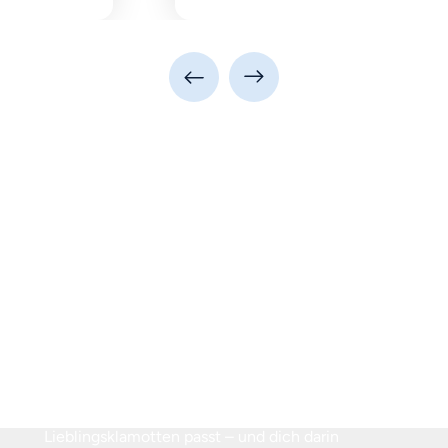
Frage jetzt dein
unverbindliches
Beratungsgespräch an!
Klick auf den Button, beantworte ein paar
kurze Fragen und wähle einen Termin. Unser
Team meldet sich dann persönlich bei dir –
für ein kostenloses Gespräch, das dir wirklich
weiterhilft. Wir nehmen uns Zeit für dich und
zeigen dir, wie du wieder in deine
Lieblingsklamotten passt – und dich darin