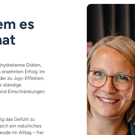
em es
hat
nhydratarme Diäten,
 ersehnten Erfolg. Im
er zu Jojo-Effekten,
e ständige
 und Einschränkungen
ig das Gefühl zu
sich ein natürliches
ude im Alltag – frei