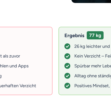
Ergebnis
77 kg
26 kg leichter und
 als zuvor
Kein Verzicht – Fe
ählen und Apps
Spürbar mehr Leb
g
Alltag ohne ständ
erhaften Verzicht
Positives Mindset,